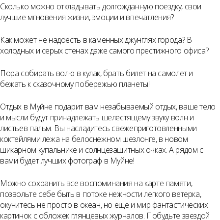
Сколько можно откладывать долгожданную поездку, свои
лучшие мгновения жизни, эмоции и впечатления?
Как может не надоесть в каменных джунглях города? В
холодных и серых стенах даже самого престижного офиса?
Пора собирать волю в кулак, брать билет на самолет и
бежать к сказочному побережью планеты!
Отдых в Муйне подарит вам незабываемый отдых, ваше тело
и мысли будут принадлежать шелестящему звуку волн и
листьев пальм. Вы насладитесь свежеприготовленными
коктейлями лежа на белоснежном шезлонге, в новом
шикарном купальнике и солнцезащитных очках. А рядом с
вами будет лучших фотограф в Муйне!
Можно сохранить все воспоминания на карте памяти,
позвольте себе быть в потоке нежности легкого ветерка,
окунитесь не просто в океан, но еще и мир фантастических
картинок с обложек глянцевых журналов. Побудьте звездой