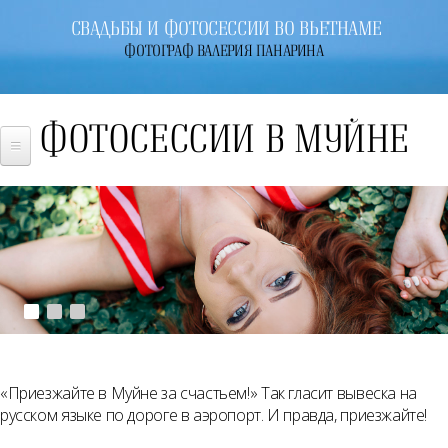
Jump to navigation
СВАДЬБЫ И ФОТОСЕССИИ ВО ВЬЕТНАМЕ
ФОТОГРАФ ВАЛЕРИЯ ПАНАРИНА
СВАДЬБЫ
ФОТОСЕССИИ В МУЙНЕ
ФОТОСЕССИИ
ОТЗЫВЫ
ЦЕНЫ
СВАДЬБЫ
ФОТОСЕССИИ
ДОПОЛНИТЕЛЬНЫЕ УСЛУГИ
БЛОГ
«Приезжайте в Муйне за счастьем!» Так гласит вывеска на
ЗАКАЗАТЬ
русском языке по дороге в аэропорт. И правда, приезжайте!