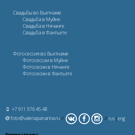
Свадьбы во Вьетнаме
Свадьба в Муйне
Свадьба в Нячанге
Свадьба в Фантьете
Фотосессия во Вьетнаме
Фотосессии в Муйне
Фотосесии в Нячанге
Фотосесии в Фантьете
+7 911 976 45 48
foto@valeriapanarina.ru
//
//
rus
|
eng
Другие страны: