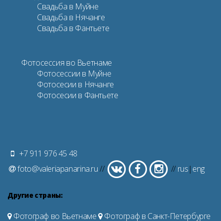
Свадьба в Муйне
Свадьба в Нячанге
Свадьба в Фантьете
Фотосессия во Вьетнаме
Фотосессии в Муйне
Фотосесии в Нячанге
Фотосесии в Фантьете
+7 911 976 45 48
foto@valeriapanarina.ru
//
//
rus
|
eng
Другие страны:
Фотограф во Вьетнаме
Фотограф в Санкт-Петербурге